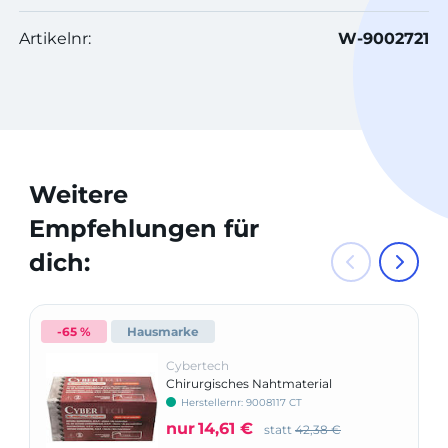
Artikelnr:
W-9002721
Weitere
Empfehlungen für
dich:
-65 %
Hausmarke
Cybertech
Chirurgisches Nahtmaterial
Herstellernr: 9008117 CT
nur
14,61 €
statt
42,38 €