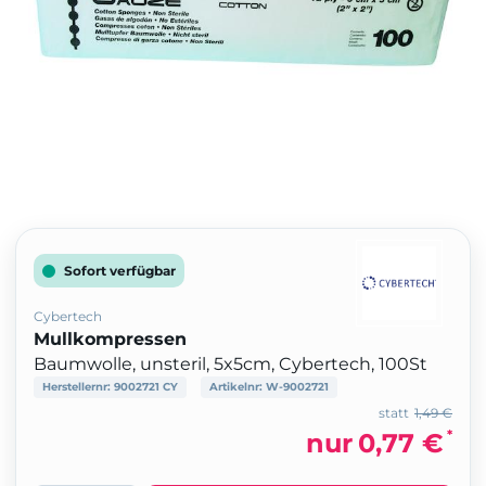
Sofort verfügbar
Cybertech
Mullkompressen
Baumwolle, unsteril, 5x5cm, Cybertech, 100St
Herstellernr:
9002721 CY
Artikelnr:
W-9002721
statt
1,49 €
*
nur
0,77 €