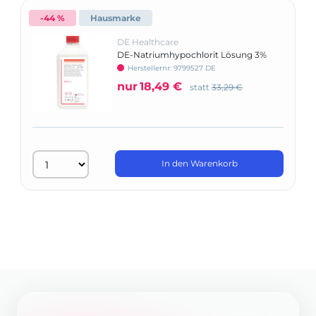
-44 %
Hausmarke
DE Healthcare
DE-Natriumhypochlorit Lösung 3%
Herstellernr: 9799527 DE
nur
18,49 €
statt
33,29 €
In den Warenkorb