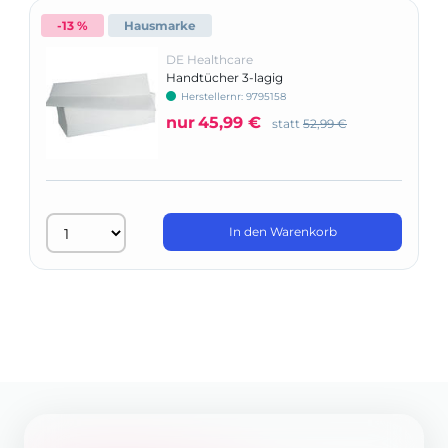
-13 %
Hausmarke
DE Healthcare
Handtücher 3-lagig
Herstellernr: 9795158
nur
45,99 €
statt
52,99 €
In den Warenkorb