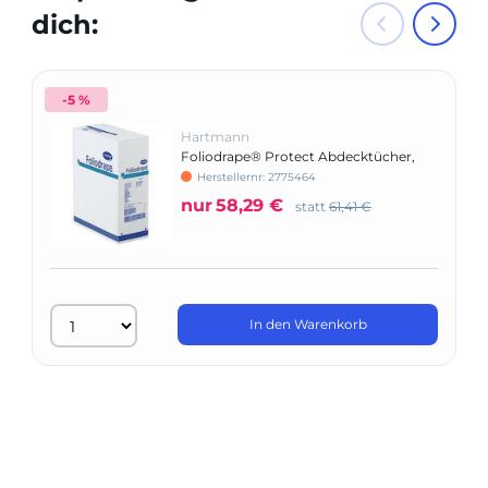
dich:
-5 %
Hartmann
Foliodrape® Protect Abdecktücher,
nicht selbstklebend
Herstellernr: 2775464
nur
58,29 €
statt
61,41 €
In den Warenkorb