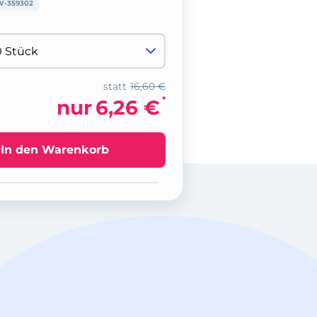
W-359302
statt
16,60 €
*
nur
6,26 €
In den Warenkorb