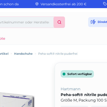
en schon da
Versandkostenfrei ab 200 €
Direk
ote
rtikel
>
Handschuhe
>
Peha-soft® nitrile puderfrei
Sofort verfügbar
Hartmann
Peha-soft® nitrile pude
Größe M, Packung 100 