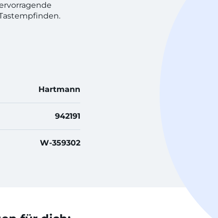
hervorragende
Tastempfinden.
Hartmann
942191
W-359302