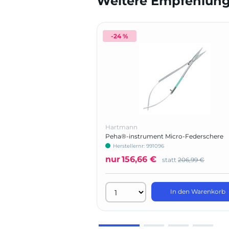
Weitere Empfehlunge
-24 %
Hartmann
Peha®-instrument Micro-Federschere
Herstellernr: 991096
nur
156,66 €
statt
206,99 €
In den Warenkorb