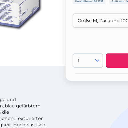
Herstellernr:
942191
Artikelnr:
gs- und
, blau gefärbtem
h die
ehen. Texturierter
gkeit. Hochelastisch,