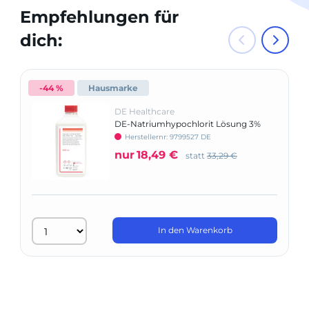
Empfehlungen für
dich:
-44 %
Hausmarke
DE Healthcare
DE-Natriumhypochlorit Lösung 3%
Herstellernr: 9799527 DE
nur
18,49 €
statt
33,29 €
In den Warenkorb