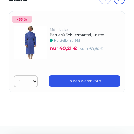
-33 %
Mölnlycke
Barrier® Schutzmantel, unsteril
Herstellernr: 1925
nur
40,21 €
statt
60,60 €
In den Warenkorb