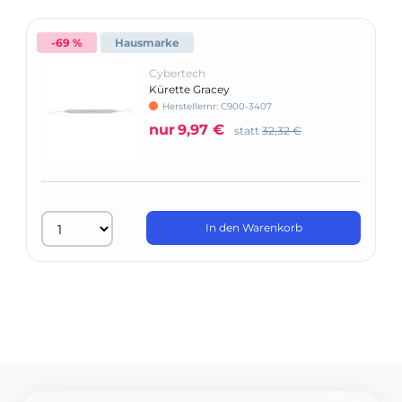
-69 %
Hausmarke
Cybertech
Kürette Gracey
Herstellernr: C900-3407
nur
9,97 €
statt
32,32 €
In den Warenkorb