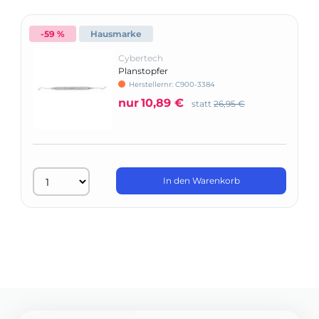
-59 %
Hausmarke
Cybertech
Planstopfer
Herstellernr: C900-3384
nur
10,89 €
statt
26,95 €
In den Warenkorb