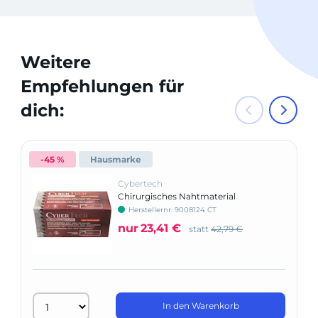
Weitere
Empfehlungen für
dich:
-45 %
Hausmarke
Cybertech
Chirurgisches Nahtmaterial
Herstellernr: 9008124 CT
nur
23,41 €
statt
42,79 €
In den Warenkorb