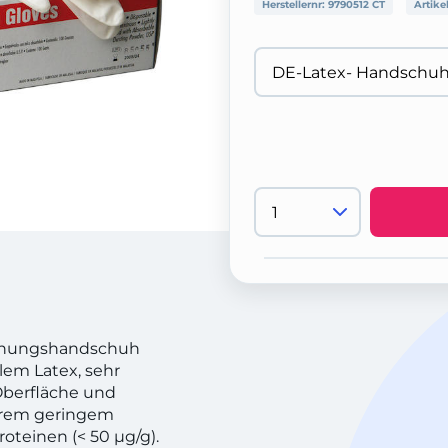
Herstellernr:
9790512 CT
Artike
suchungshandschuh
lem Latex, sehr
 Oberfläche und
xtrem geringem
oteinen (< 50 µg/g).