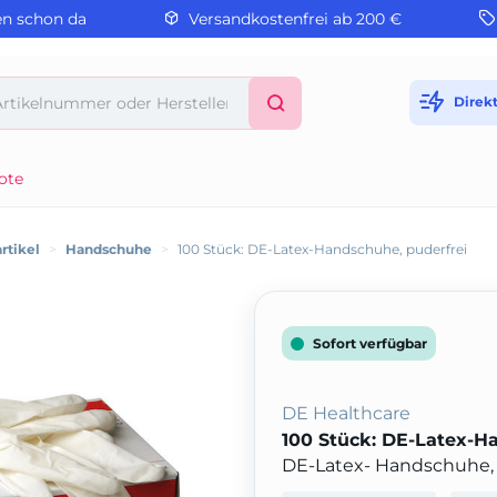
en schon da
Versandkostenfrei ab 200 €
Direk
ote
rtikel
>
Handschuhe
>
100 Stück: DE-Latex-Handschuhe, puderfrei
Sofort verfügbar
DE Healthcare
100 Stück: DE-Latex-H
DE-Latex- Handschuhe, p