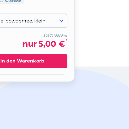
lnr:
W-9790512
statt
9,69 €
*
nur
5,00 €
In den Warenkorb