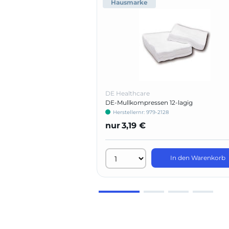
Hausmarke
DE Healthcare
DE-Mullkompressen 12-lagig
Herstellernr: 979-2128
nur
3,19 €
In den Warenkorb