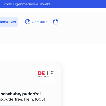
Große Eigenmarken-Auswahl
tbestellung
Anmelden
andschuhe, puderfrei
owderfree, klein, 100St