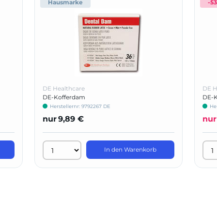
Hausmarke
-5
DE Healthcare
DE H
DE-Kofferdam
DE-K
Herstellernr: 9792267 DE
He
nur
9,89 €
nur
In den Warenkorb