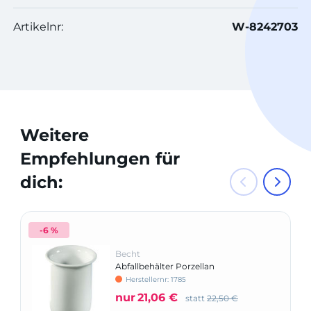
Artikelnr:
W-8242703
Weitere
Empfehlungen für
dich:
-6 %
Becht
Abfallbehälter Porzellan
Herstellernr: 1785
nur
21,06 €
statt
22,50 €