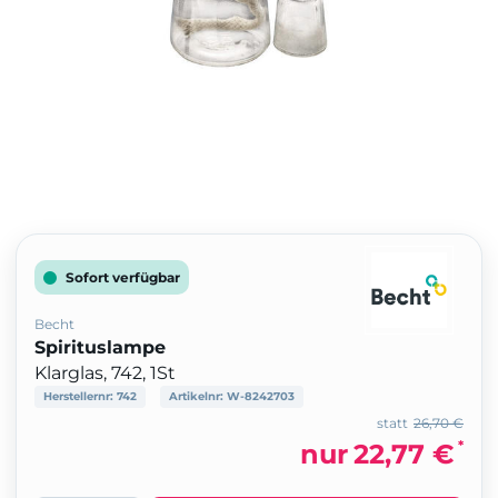
Sofort verfügbar
Becht
Spirituslampe
Klarglas, 742, 1St
Herstellernr:
742
Artikelnr:
W-8242703
statt
26,70 €
*
nur
22,77 €