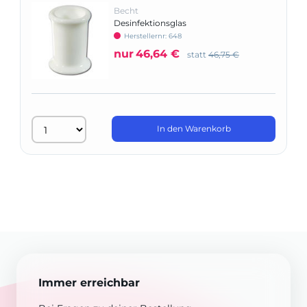
Becht
Desinfektionsglas
Herstellernr: 648
nur
46,64 €
statt
46,75 €
In den Warenkorb
Immer erreichbar