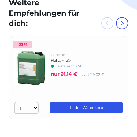
Weitere
Empfehlungen für
dich:
-23 %
B.Braun
Helizyme®
Herstellernr: 18767
nur
91,14 €
statt
119,02 €
In den Warenkorb