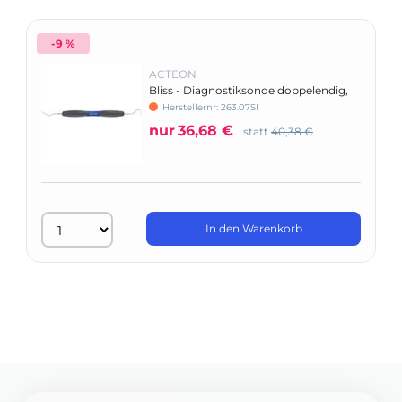
-9 %
ACTEON
Bliss - Diagnostiksonde doppelendig,
mit Silikongriff
Herstellernr: 263.07SI
nur
36,68 €
statt
40,38 €
In den Warenkorb