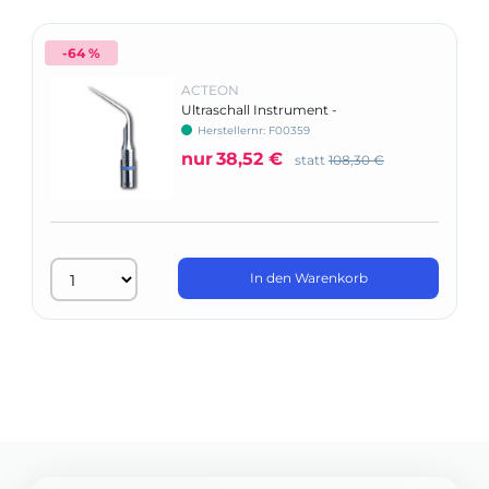
-64 %
ACTEON
Ultraschall Instrument -
Zahnsteinentfernung
Herstellernr: F00359
nur
38,52 €
statt
108,30 €
In den Warenkorb