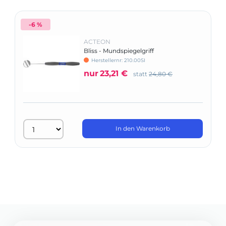
-6 %
ACTEON
Bliss - Mundspiegelgriff
Herstellernr: 210.00SI
nur
23,21 €
statt
24,80 €
In den Warenkorb