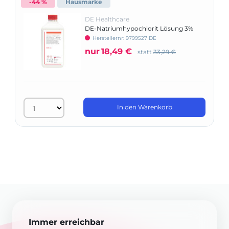
-44 %
Hausmarke
DE Healthcare
DE-Natriumhypochlorit Lösung 3%
Herstellernr: 9799527 DE
nur
18,49 €
statt
33,29 €
In den Warenkorb
Immer erreichbar