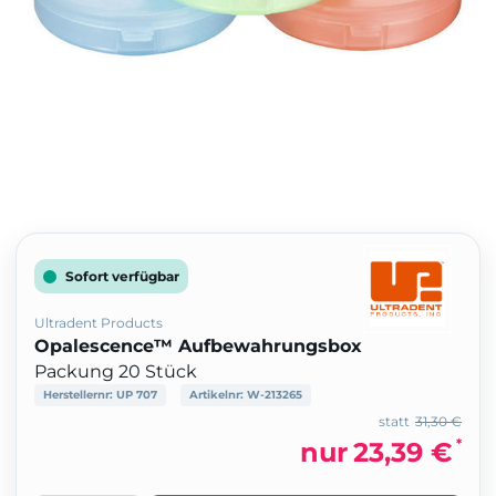
Sofort verfügbar
Ultradent Products
Opalescence™ Aufbewahrungsbox
Packung 20 Stück
Herstellernr:
UP 707
Artikelnr:
W-213265
statt
31,30 €
*
nur
23,39 €