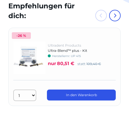
Empfehlungen für
dich:
-26 %
Ultradent Products
Ultra-Blend™ plus - Kit
Herstellernr: UP 415
nur
80,51 €
statt
109,40 €
In den Warenkorb