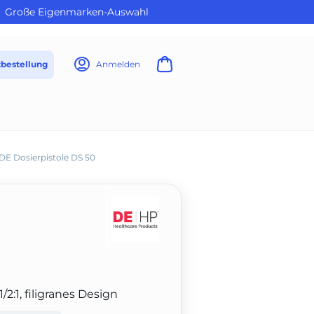
Große Eigenmarken-Auswahl
tbestellung
Anmelden
DE Dosierpistole DS 50
/2:1, filigranes Design