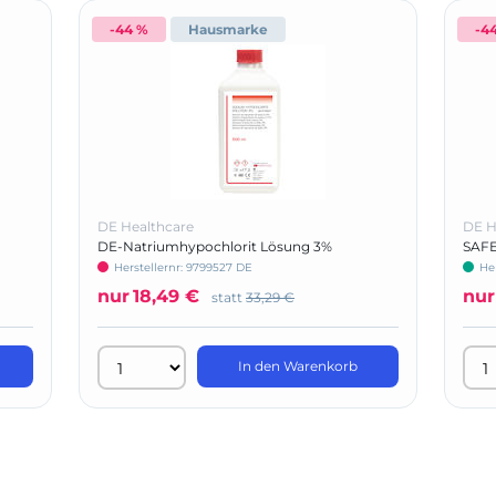
-44 %
Hausmarke
-4
DE Healthcare
DE H
DE-Natriumhypochlorit Lösung 3%
SAFE
viruz
Herstellernr: 9799527 DE
He
nur
18,49 €
nur
statt
33,29 €
In den Warenkorb