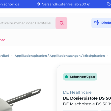
en schon da
Versandkostenfrei ab 200 €
Direk
ote
rtikel
>
Applikationspistolen / Applikationszangen / Mischpistolen
>
Sofort verfügbar
DE Healthcare
DE Dosierpistole DS 50
DE Mischpistole DS 50 1:1