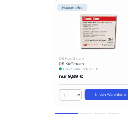
Hausmarke
DE Healthcare
DE-Kofferdam
Herstellernr: 9792267 DE
nur
9,89 €
In den Warenkorb