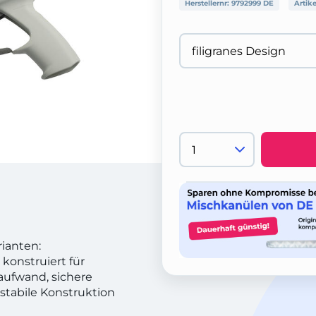
Herstellernr:
9792999 DE
Artik
rianten:
 konstruiert für
taufwand, sichere
tabile Konstruktion