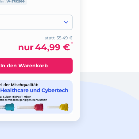
elnr:
W-9792999
statt
55,49 €
*
nur
44,99 €
In den Warenkorb