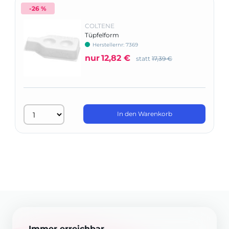
-26 %
COLTENE
Tüpfelform
Herstellernr: 7369
nur
12,82 €
statt
17,39 €
In den Warenkorb
Immer erreichbar