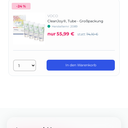
-24 %
VOCO
CleanJoy®, Tube - Großpackung
Herstellernr: 2089
nur
55,99 €
statt
74,10 €
In den Warenkorb