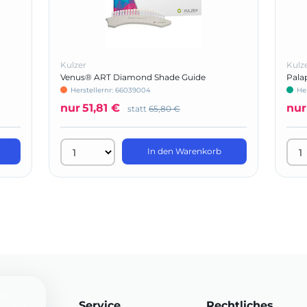
Kulzer
Kulz
Venus® ART Diamond Shade Guide
Pala
Herstellernr: 66039004
He
nur
51,81 €
nur
statt
65,80 €
In den Warenkorb
Service
Rechtliches