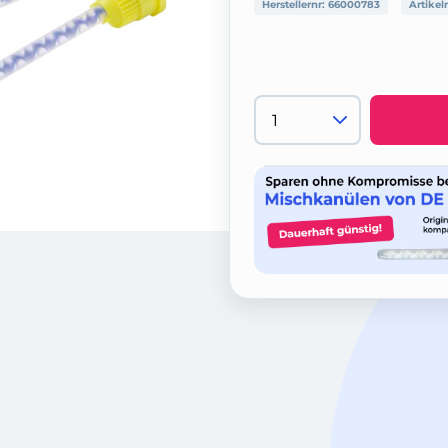
Herstellernr:
66000783
Artikel