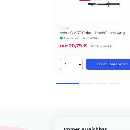
Kulzer
Venus® ART Color - Nachfüllpackung
Herstellernr: 66054206
nur
20,79 €
statt
26,40 €
In den Warenkorb
Immer erreichbar