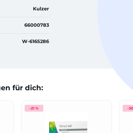
Kulzer
66000783
W-6165286
n für dich:
-21 %
-3