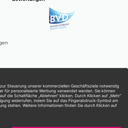
ngen
chnung
SEPA-Lastschrift
Vorkasse