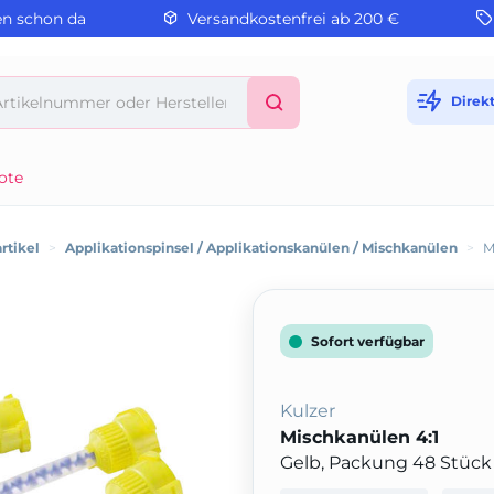
en schon da
Versandkostenfrei ab 200 €
Direk
ote
rtikel
>
Applikationspinsel / Applikationskanülen / Mischkanülen
>
M
Sofort verfügbar
Kulzer
Mischkanülen 4:1
Gelb, Packung 48 Stück