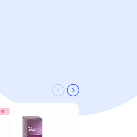
0 %
-22 %