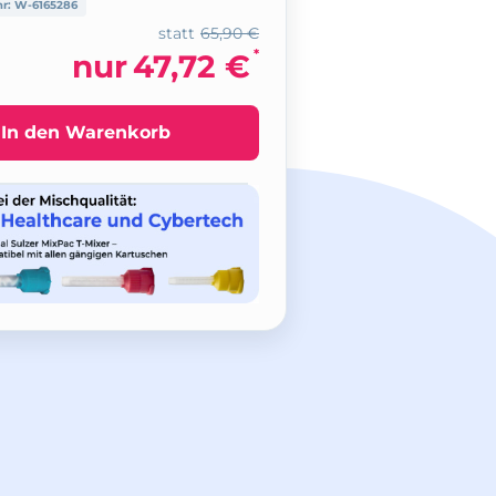
nr:
W-6165286
statt
65,90 €
*
nur
47,72 €
In den Warenkorb