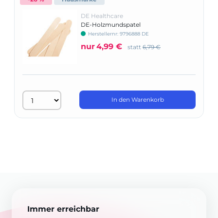
DE Healthcare
DE-Holzmundspatel
Herstellernr: 9796888 DE
nur
4,99 €
statt
6,79 €
In den Warenkorb
Immer erreichbar