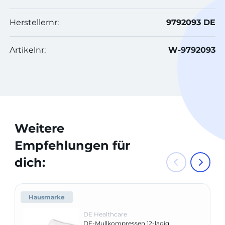
Herstellernr:
9792093 DE
Artikelnr:
W-9792093
Weitere
Empfehlungen für
dich:
Hausmarke
DE Healthcare
DE-Mullkompressen 12-lagig