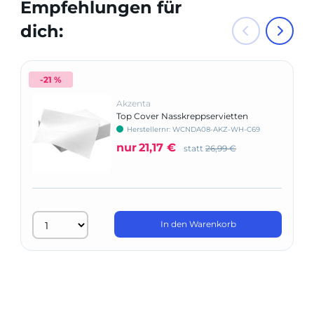
Empfehlungen für
dich:
-21 %
Akzenta
Top Cover Nasskreppservietten
Herstellernr: WCNDA08-AKZ-WH-C69
nur
21,17 €
statt
26,99 €
In den Warenkorb