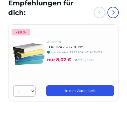
Empfehlungen für
dich:
-28 %
Akzenta
TOP TRAY 28 x 36 cm
Herstellernr: TRAAA04-NEU-YE-C27
nur
8,02 €
statt
11,22 €
In den Warenkorb