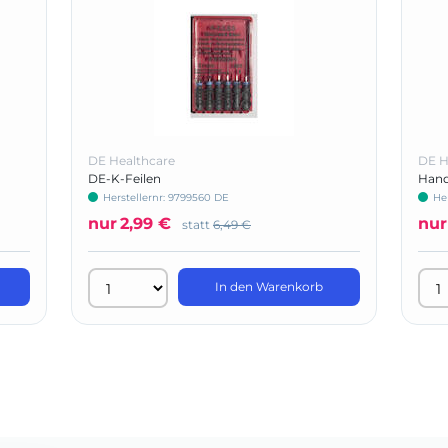
DE Healthcare
DE H
DE-K-Feilen
Hand
Herstellernr: 9799560 DE
He
nur
2,99 €
nur
statt
6,49 €
In den Warenkorb