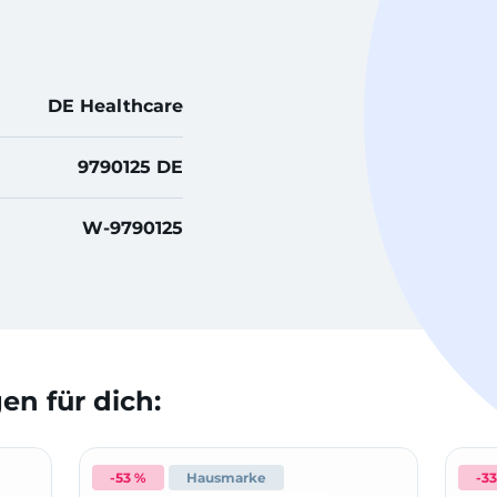
DE Healthcare
9790125 DE
W-9790125
n für dich:
-53 %
Hausmarke
-3