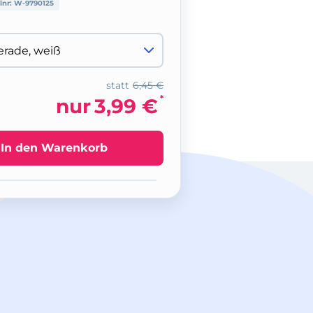
lnr:
W-9790125
statt
6,45 €
*
nur
3,99 €
In den Warenkorb