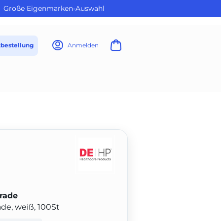
Große Eigenmarken-Auswahl
tbestellung
Anmelden
rade
e, weiß, 100St