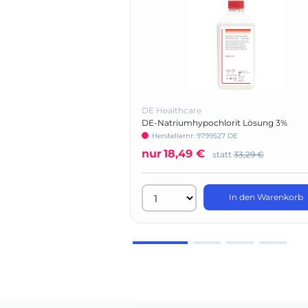
DE Healthcare
DE-Natriumhypochlorit Lösung 3%
Herstellernr: 9799527 DE
nur
18,49 €
statt
33,29 €
In den Warenkorb