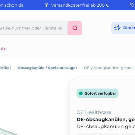
en schon da
Versandkostenfrei ab 200 €
Direk
ote
rtikel
>
Absaugkanüle / Speichelsauger
>
DE-Absaugkanülen, gerade
Sofort verfügbar
DE Healthcare
DE-Absaugkanülen, ge
DE-Absaugkanülen gerad