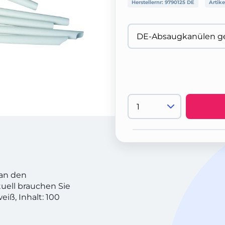
Herstellernr:
9790125 DE
Artike
 an den
uell brauchen Sie
iß, Inhalt: 100