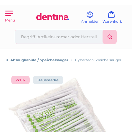
Menü
Anmelden
Warenkorb
<
Absaugkanüle / Speichelsauger
>
Cybertech Speichelsauger
-71 %
Hausmarke