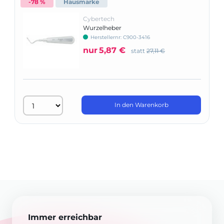
-78 %
Hausmarke
Cybertech
Wurzelheber
Herstellernr: C900-3416
nur
5,87 €
statt
27,11 €
In den Warenkorb
Immer erreichbar