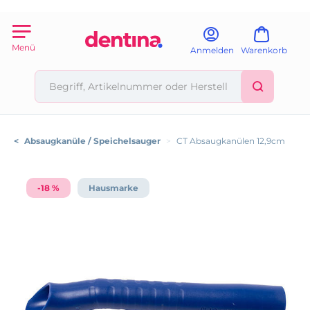
Menü
Anmelden
Warenkorb
<
Absaugkanüle / Speichelsauger
>
CT Absaugkanülen 12,9cm
-18 %
Hausmarke