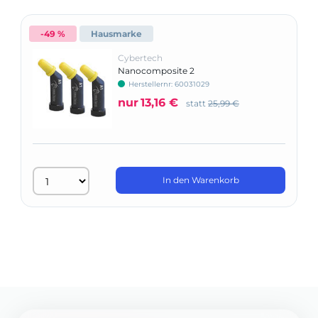
-49 %
Hausmarke
Cybertech
Nanocomposite 2
Herstellernr: 60031029
nur
13,16 €
statt
25,99 €
In den Warenkorb