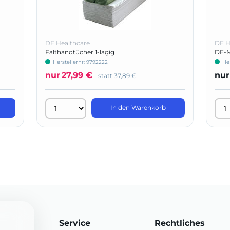
DE Healthcare
DE H
Falthandtücher 1-lagig
DE-M
Herstellernr: 9792222
Her
nur
27,99 €
nur
statt
37,89 €
In den Warenkorb
Service
Rechtliches