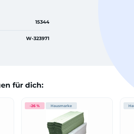
15344
W-323971
n für dich:
-26 %
Hausmarke
Ha