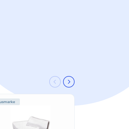
usmarke
-33 %
Hausmark