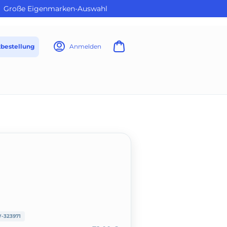
Große Eigenmarken-Auswahl
tbestellung
Anmelden
-323971