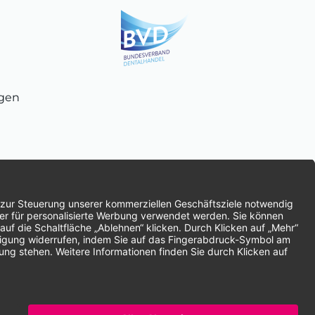
ngen
chnung
SEPA-Lastschrift
Vorkasse