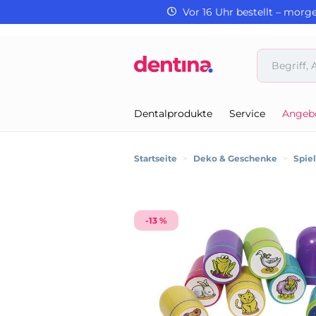
Vor 16 Uhr bestellt – morg
Dentalprodukte
Service
Angeb
Startseite
>
Deko & Geschenke
>
Spie
-13 %