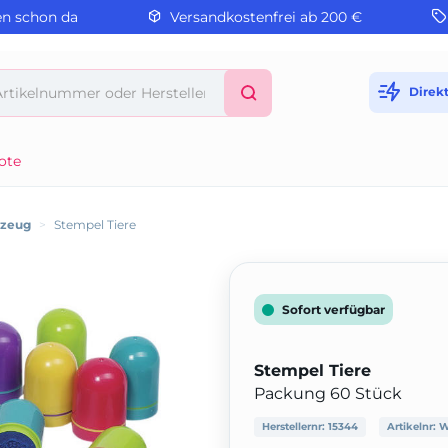
en schon da
Versandkostenfrei ab 200 €
Direk
ote
lzeug
>
Stempel Tiere
Sofort verfügbar
Stempel Tiere
Packung 60 Stück
Herstellernr:
15344
Artikelnr:
W