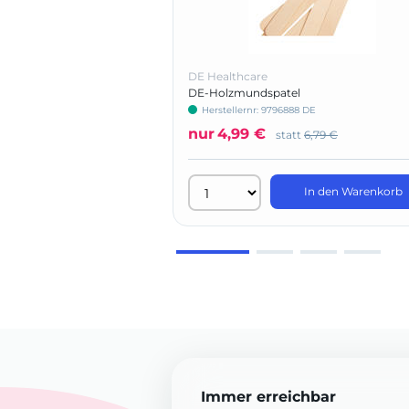
DE Healthcare
DE-Holzmundspatel
Herstellernr: 9796888 DE
nur
4,99 €
statt
6,79 €
In den Warenkorb
Immer erreichbar