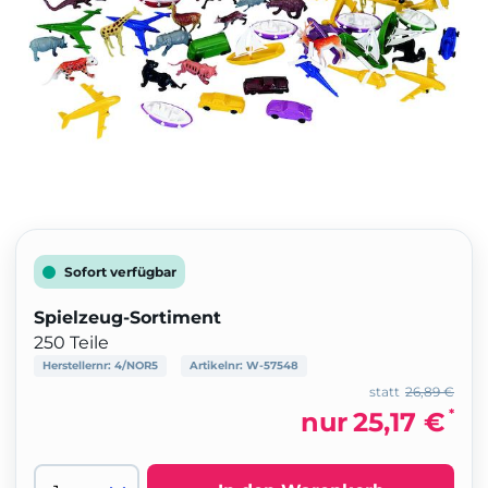
Sofort verfügbar
Spielzeug-Sortiment
250 Teile
Herstellernr:
4/NOR5
Artikelnr:
W-57548
statt
26,89 €
*
nur
25,17 €