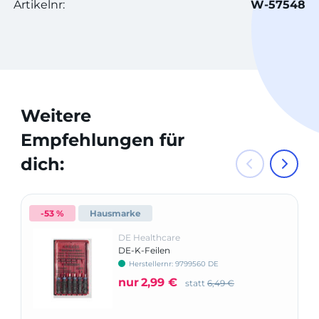
Artikelnr:
W-57548
Weitere
Empfehlungen für
dich:
-53 %
Hausmarke
DE Healthcare
DE-K-Feilen
Herstellernr: 9799560 DE
nur
2,99 €
statt
6,49 €