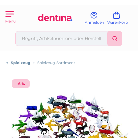
Menü
Anmelden
Warenkorb
<
Spielzeug
>
Spielzeug-Sortiment
-6 %