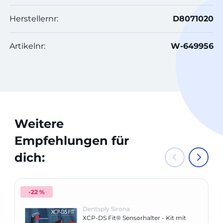
Herstellernr:
D8071020
Artikelnr:
W-649956
Weitere
Empfehlungen für
dich:
-22 %
Dentsply Sirona
XCP-DS Fit® Sensorhalter - Kit mit