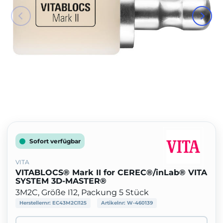
Sofort verfügbar
VITA
VITABLOCS® Mark II for CEREC®/inLab® VITA
SYSTEM 3D-MASTER®
3M2C, Größe I12, Packung 5 Stück
Herstellernr:
EC43M2CI125
Artikelnr:
W-460139