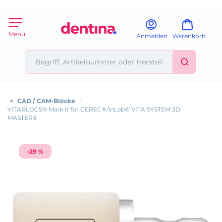
Menü
Anmelden
Warenkorb
<
CAD / CAM-Blöcke
>
VITABLOCS® Mark II for CEREC®/inLab® VITA SYSTEM 3D-
MASTER®
-29 %