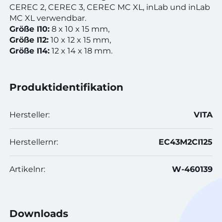
CEREC 2, CEREC 3, CEREC MC XL, inLab und inLab
MC XL verwendbar.
Größe I10:
8 x 10 x 15 mm,
Größe I12:
10 x 12 x 15 mm,
Größe I14:
12 x 14 x 18 mm.
Produktidentifikation
Hersteller:
VITA
Herstellernr:
EC43M2CI125
Artikelnr:
W-460139
Downloads