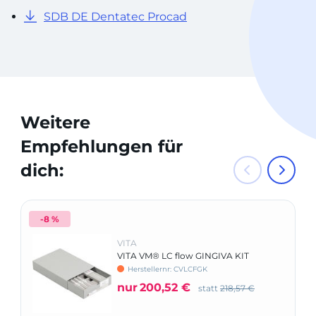
SDB DE Dentatec Procad
Weitere
Empfehlungen für
dich:
-8 %
VITA
VITA VM® LC flow GINGIVA KIT
Herstellernr: CVLCFGK
nur
200,52 €
statt
218,57 €