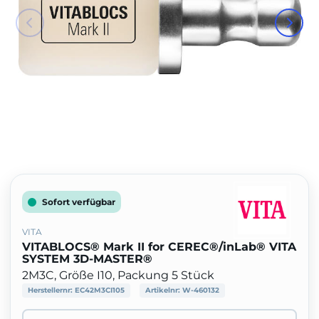
Sofort verfügbar
VITA
VITABLOCS® Mark II for CEREC®/inLab® VITA
SYSTEM 3D-MASTER®
2M3C, Größe I10, Packung 5 Stück
Herstellernr:
EC42M3CI105
Artikelnr:
W-460132