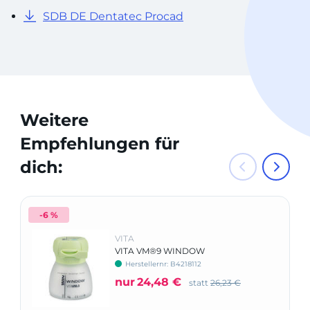
SDB DE Dentatec Procad
Weitere
Empfehlungen für
dich:
-6 %
VITA
VITA VM®9 WINDOW
Herstellernr: B4218112
nur
24,48 €
statt
26,23 €