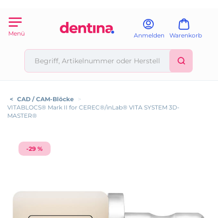
Menü
Anmelden
Warenkorb
<
CAD / CAM-Blöcke
>
VITABLOCS® Mark II for CEREC®/inLab® VITA SYSTEM 3D-
MASTER®
-29 %