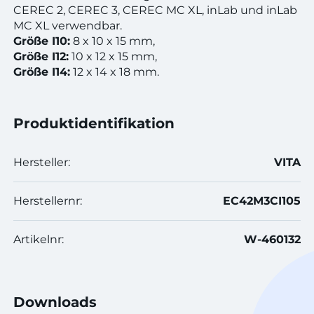
CEREC 2, CEREC 3, CEREC MC XL, inLab und inLab
MC XL verwendbar.
Größe I10:
8 x 10 x 15 mm,
Größe I12:
10 x 12 x 15 mm,
Größe I14:
12 x 14 x 18 mm.
Produktidentifikation
Hersteller:
VITA
Herstellernr:
EC42M3CI105
Artikelnr:
W-460132
Downloads