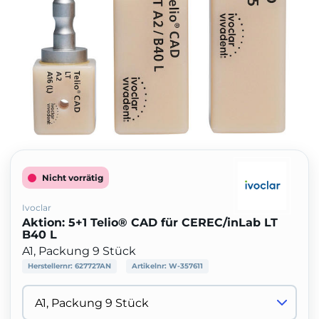
Nicht vorrätig
Ivoclar
Aktion: 5+1 Telio® CAD für CEREC/inLab LT
B40 L
A1, Packung 9 Stück
Herstellernr:
627727AN
Artikelnr:
W-357611