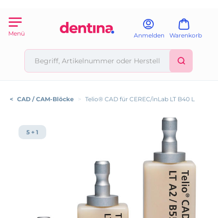
Menü
Anmelden
Warenkorb
<
CAD / CAM-Blöcke
>
Telio® CAD für CEREC/inLab LT B40 L
5 + 1