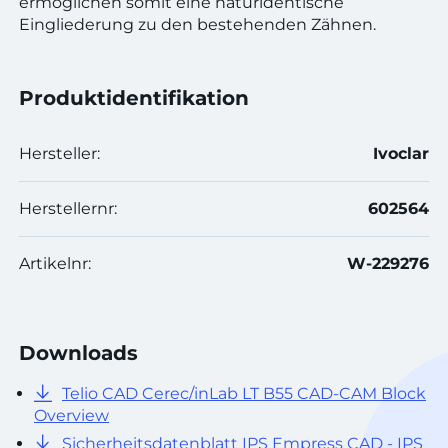
ermöglichen somit eine naturidentische
Eingliederung zu den bestehenden Zähnen.
Produktidentifikation
Hersteller:
Ivoclar
Herstellernr:
602564
Artikelnr:
W-229276
Downloads
Telio CAD Cerec/inLab LT B55 CAD-CAM Block
Overview
Sicherheitsdatenblatt IPS Empress CAD - IPS