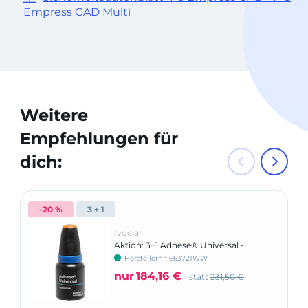
Empress CAD Multi
Weitere
Empfehlungen für
dich:
-20 %
3 + 1
Ivoclar
Aktion: 3+1 Adhese® Universal -
Nachfüllpackung
Herstellernr: 663721WW
nur
184,16 €
statt
231,50 €