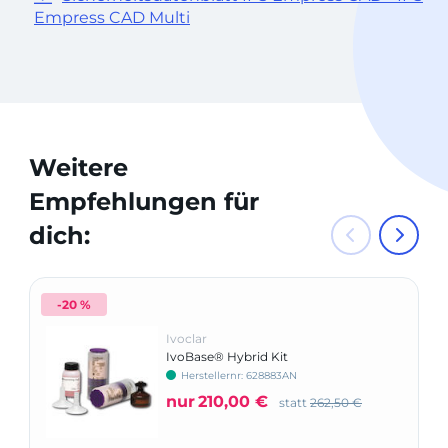
Empress CAD Multi
Weitere
Empfehlungen für
dich:
-20 %
Ivoclar
IvoBase® Hybrid Kit
Herstellernr: 628883AN
nur
210,00 €
statt
262,50 €