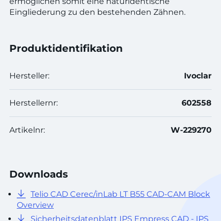
ermöglichen somit eine naturidentische
Eingliederung zu den bestehenden Zähnen.
Produktidentifikation
Hersteller:
Ivoclar
Herstellernr:
602558
Artikelnr:
W-229270
Downloads
Telio CAD Cerec/inLab LT B55 CAD-CAM Block
Overview
Sicherheitsdatenblatt IPS Empress CAD - IPS