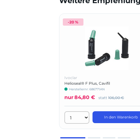
Weitere Empfehlunge
-20 %
Ivoclar
Helioseal® F Plus, Cavifil
Herstellernr: 686771AN
nur
84,80 €
statt
106,00 €
In den Warenkorb