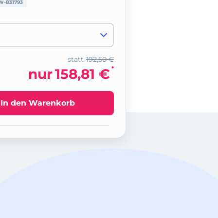
W-831793
statt
192,50 €
*
nur
158,81 €
In den Warenkorb