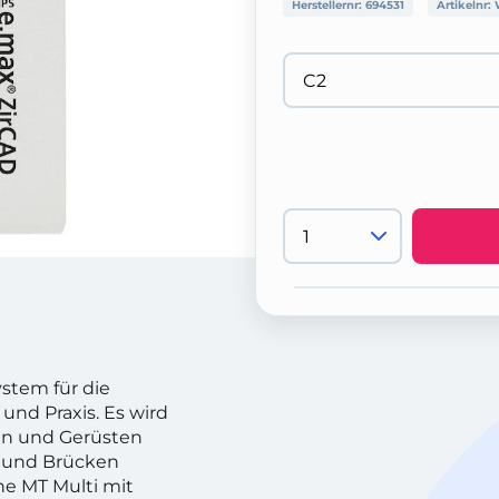
Herstellernr:
694531
Artikelnr:
ystem für die
d Praxis. Es wird
en und Gerüsten
 und Brücken
e MT Multi mit