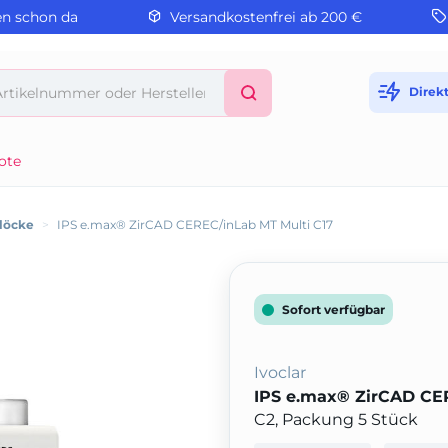
en schon da
Versandkostenfrei ab 200 €
Direk
ote
löcke
>
IPS e.max® ZirCAD CEREC/inLab MT Multi C17
Sofort verfügbar
Ivoclar
IPS e.max® ZirCAD CE
C2, Packung 5 Stück