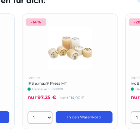
n für dich:
-14 %
-2
Ivoclar
Ivocl
IPS e.max® Press MT
IvoB
Herstellernr: 668891
He
nur
97,25 €
nur
statt
114,00 €
In den Warenkorb