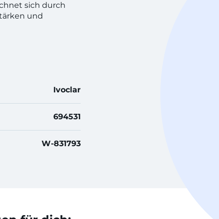
ichnet sich durch
stärken und
Ivoclar
694531
W-831793