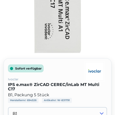
Sofort verfügbar
Ivoclar
IPS e.max® ZirCAD CEREC/inLab MT Multi
C17
B1, Packung 5 Stück
Herstellernr:
694526
Artikelnr:
W-831791