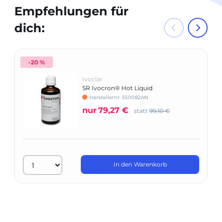
Empfehlungen für
dich:
-20 %
Ivoclar
SR Ivocron® Hot Liquid
Herstellernr: 550082AN
nur
79,27 €
statt
99,10 €
In den Warenkorb