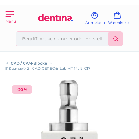
Menü
Anmelden
Warenkorb
<
CAD / CAM-Blöcke
>
IPS e.max® ZirCAD CEREC/inLab MT Multi C17
-20 %