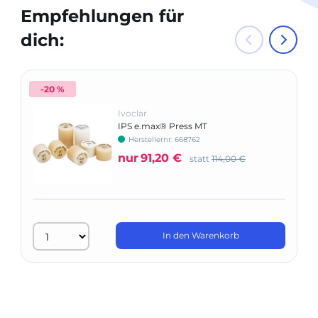
Empfehlungen für
dich:
-20 %
Ivoclar
IPS e.max® Press MT
Herstellernr: 668762
nur
91,20 €
statt
114,00 €
In den Warenkorb