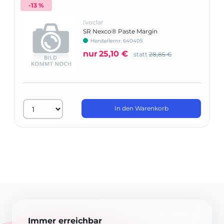
-13 %
Ivoclar
SR Nexco® Paste Margin
Herstellernr: 640405
nur
25,10 €
statt
28,85 €
In den Warenkorb
Immer erreichbar