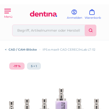
Menü
Anmelden
Warenkorb
<
CAD / CAM-Blöcke
>
IPS e.max® CAD CEREC/inLab LT I12
-17 %
5 + 1