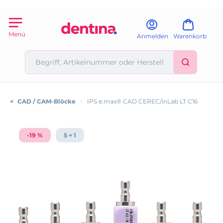
Menü
Anmelden
Warenkorb
<
CAD / CAM-Blöcke
>
IPS e.max® CAD CEREC/inLab LT C16
-19 %
5 + 1