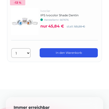
-13 %
Ivoclar
IPS Ivocolor Shade Dentin
Herstellernr: 667676
nur
45,84 €
statt
53,20 €
In den Warenkorb
Immer erreichbar