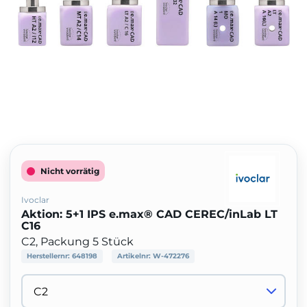
Nicht vorrätig
Ivoclar
Aktion: 5+1 IPS e.max® CAD CEREC/inLab LT
C16
C2, Packung 5 Stück
Herstellernr:
648198
Artikelnr:
W-472276