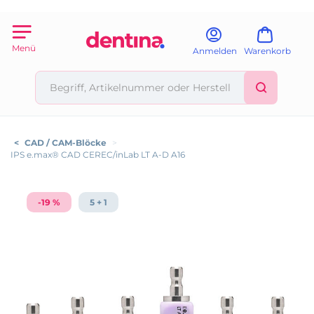
Menü
Anmelden
Warenkorb
<
CAD / CAM-Blöcke
>
IPS e.max® CAD CEREC/inLab LT A-D A16
-19 %
5 + 1