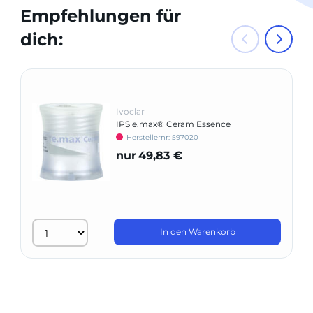
Empfehlungen für
dich:
Ivoclar
IPS e.max® Ceram Essence
Herstellernr: 597020
nur
49,83 €
In den Warenkorb