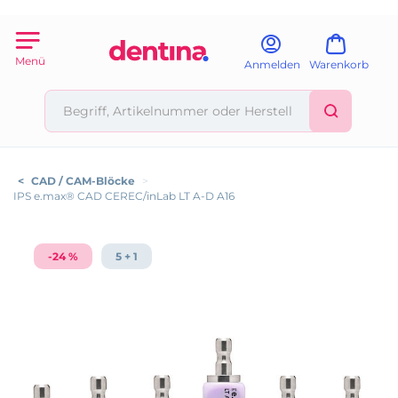
Menü
Anmelden
Warenkorb
<
CAD / CAM-Blöcke
>
IPS e.max® CAD CEREC/inLab LT A-D A16
-24 %
5 + 1