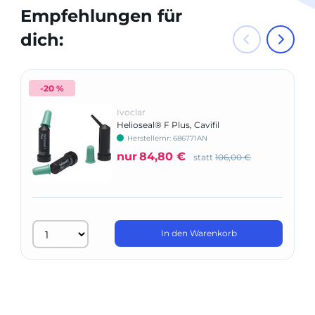
Empfehlungen für
dich:
-20 %
Ivoclar
Helioseal® F Plus, Cavifil
Herstellernr: 686771AN
nur
84,80 €
statt
106,00 €
In den Warenkorb