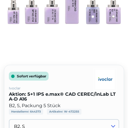
Sofort verfügbar
Ivoclar
Aktion: 5+1 IPS e.max® CAD CEREC/inLab LT
A-D A16
B2, S, Packung 5 Stück
Herstellernr:
644373
Artikelnr:
W-472255