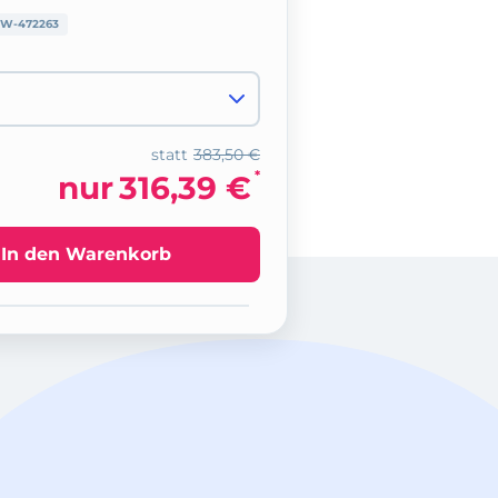
W-472263
statt
383,50 €
*
nur
316,39 €
In den Warenkorb