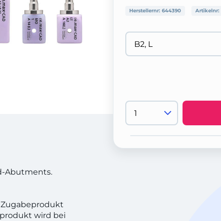
Herstellernr:
644390
Artikelnr:
id-Abutments.
n! Zugabeprodukt
produkt wird bei