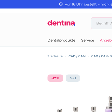
Vor 16 Uhr bestellt – morg
Dentalprodukte
Service
Angeb
Startseite
>
CAD / CAM
>
CAD / CAM-B
-17 %
5 + 1