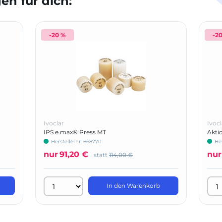
n für dich:
-20 %
-2
Ivoclar
Ivocl
IPS e.max® Press MT
Akti
Nach
Herstellernr: 668770
He
nur
91,20 €
nur
statt
114,00 €
In den Warenkorb