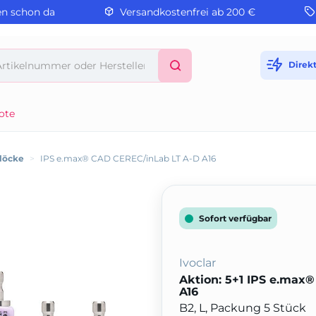
en schon da
Versandkostenfrei ab 200 €
Direk
ote
löcke
>
IPS e.max® CAD CEREC/inLab LT A-D A16
Sofort verfügbar
Ivoclar
Aktion: 5+1 IPS e.max
A16
B2, L, Packung 5 Stück