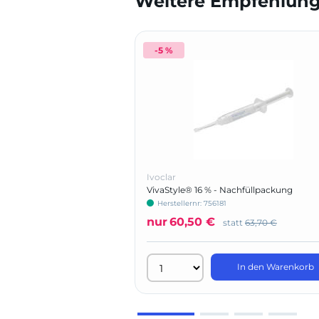
Weitere Empfehlunge
-5 %
Ivoclar
VivaStyle® 16 % - Nachfüllpackung
Herstellernr: 756181
nur
60,50 €
statt
63,70 €
In den Warenkorb