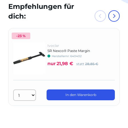
Empfehlungen für
dich:
-23 %
Ivoclar
SR Nexco® Paste Margin
Herstellernr: 640402
nur
21,98 €
statt
28,85 €
In den Warenkorb