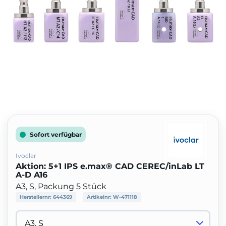
Sofort verfügbar
Ivoclar
Aktion: 5+1 IPS e.max® CAD CEREC/inLab LT
A-D A16
A3, S, Packung 5 Stück
Herstellernr:
644369
Artikelnr:
W-471118