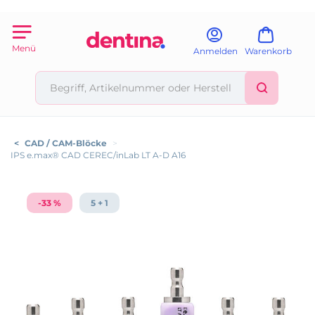
Menü
Anmelden
Warenkorb
<
CAD / CAM-Blöcke
>
IPS e.max® CAD CEREC/inLab LT A-D A16
-33 %
5 + 1