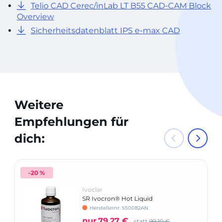
Telio CAD Cerec/inLab LT B55 CAD-CAM Block
Overview
Sicherheitsdatenblatt IPS e-max CAD
Weitere
Empfehlungen für
dich:
-20 %
Ivoclar
SR Ivocron® Hot Liquid
Herstellernr: 550082AN
nur
79,27 €
statt
99,10 €