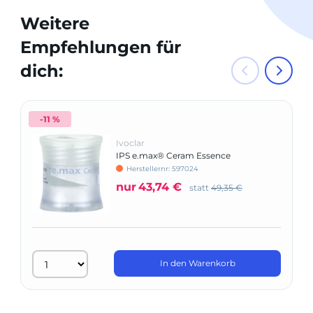
Weitere
Empfehlungen für
dich:
-11 %
Ivoclar
IPS e.max® Ceram Essence
Herstellernr: 597024
nur
43,74 €
statt
49,35 €
In den Warenkorb