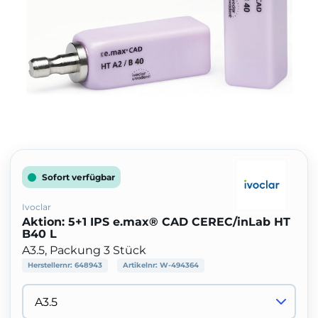
Sofort verfügbar
Ivoclar
Aktion: 5+1 IPS e.max® CAD CEREC/inLab HT
B40 L
A3.5, Packung 3 Stück
Herstellernr:
648943
Artikelnr:
W-494364