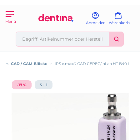
Menü
Anmelden
Warenkorb
<
CAD / CAM-Blöcke
>
IPS e.max® CAD CEREC/inLab HT B40 L
-17 %
5 + 1