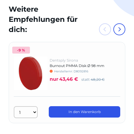
Weitere
Empfehlungen für
dich:
-9 %
Dentsply Sirona
Burnout PMMA Disk Ø 98 mm
Herstellernr: D8092816
nur
43,46 €
statt
48,20 €
In den Warenkorb