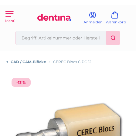
Menü
Anmelden
Warenkorb
<
CAD / CAM-Blöcke
>
CEREC Blocs C PC 12
-13 %